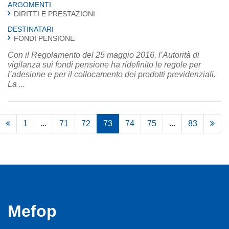
ARGOMENTI
DIRITTI E PRESTAZIONI
DESTINATARI
FONDI PENSIONE
Con il Regolamento del 25 maggio 2016, l’Autorità di
vigilanza sui fondi pensione ha ridefinito le regole per
l’adesione e per il collocamento dei prodotti previdenziali.
La ...
1
...
71
72
73
74
75
...
83
Mefop