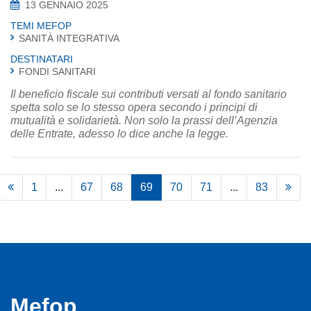
13 GENNAIO 2025
TEMI MEFOP
SANITÀ INTEGRATIVA
DESTINATARI
FONDI SANITARI
Il beneficio fiscale sui contributi versati al fondo sanitario
spetta solo se lo stesso opera secondo i principi di
mutualità e solidarietà. Non solo la prassi dell’Agenzia
delle Entrate, adesso lo dice anche la legge.
1
...
67
68
69
70
71
...
83
Mefop