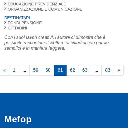
EDUCAZIONE PREVIDENZIALE
ORGANIZZAZIONE E COMUNICAZIONE
DESTINATARI
FONDI PENSIONE
CITTADINI
Con i suoi lavori creativi, l'autore ci dimostra che è
possibile raccontare il welfare ai cittadini con parole
semplici e in maniera leggera.
1
...
59
60
61
62
63
...
83
Mefop