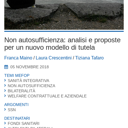
Non autosufficienza: analisi e proposte
per un nuovo modello di tutela
Franca Maino
/
Laura Crescentini
/
Tiziana Tafaro
05 NOVEMBRE 2018
TEMI MEFOP
SANITÀ INTEGRATIVA
NON AUTOSUFFICIENZA
BILATERALITÀ
WELFARE CONTRATTUALE E AZIENDALE
ARGOMENTI
SSN
DESTINATARI
FONDI SANITARI