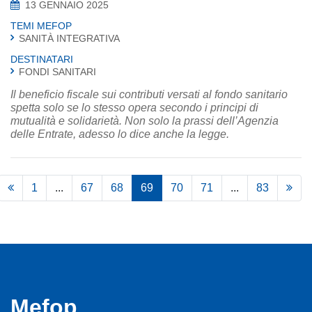
13 GENNAIO 2025
TEMI MEFOP
SANITÀ INTEGRATIVA
DESTINATARI
FONDI SANITARI
Il beneficio fiscale sui contributi versati al fondo sanitario
spetta solo se lo stesso opera secondo i principi di
mutualità e solidarietà. Non solo la prassi dell’Agenzia
delle Entrate, adesso lo dice anche la legge.
1
...
67
68
69
70
71
...
83
Mefop